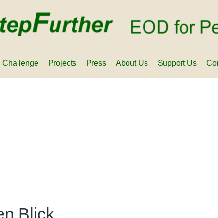
 Challenge
Projects
Press
About Us
Support Us
Con
en Blick