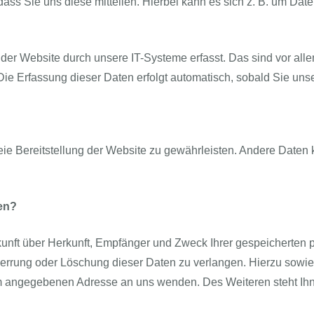
s Sie uns diese mitteilen. Hierbei kann es sich z. B. um Daten
 Website durch unsere IT-Systeme erfasst. Das sind vor allem
Die Erfassung dieser Daten erfolgt automatisch, sobald Sie uns
reie Bereitstellung der Website zu gewährleisten. Andere Daten
en?
skunft über Herkunft, Empfänger und Zweck Ihrer gespeicherten
perrung oder Löschung dieser Daten zu verlangen. Hierzu sow
um angegebenen Adresse an uns wenden. Des Weiteren steht Ih