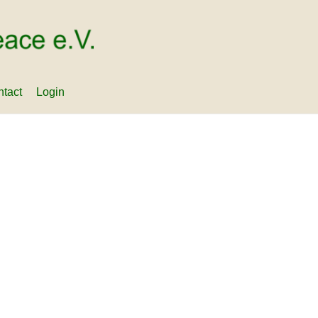
tact
Login